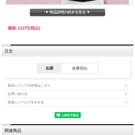
▼ 商品説明の続きを見る ▼
価格:
132円
(税込)
注文
静懐紙
在庫
在庫切れ
懐紙は、お茶席で使う場合、お菓子をとってのせたり、汚れたも
のを拭いたり、また懐石で用いたりします。
返品についての詳細はこちら
正式には真っ白なものを用いますが、季節の絵の入ったものや透
お問い合わせ
かし模様のものなど、好みのものをその場に応じて使うのもよい
でしょう。
友達にメールですすめる
男性用と女性用では大きさが異なり、男性用の方が大きいものを
用います。
関連商品