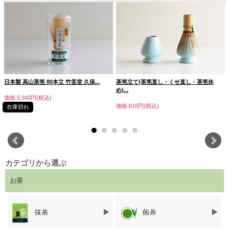
日本製 高山茶筅 80本立 竹筌堂 久保...
茶筅立て(茶筅直し・くせ直し・茶筅休
め)...
価格:5,940円(税込)
価格:616円(税込)
在庫切れ
カテゴリから選ぶ
お茶