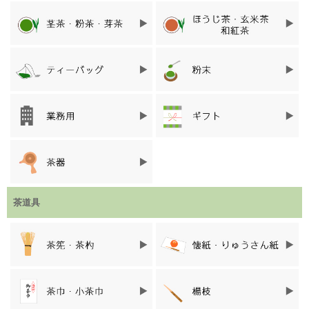
男性用と女性用では大きさが異なります。
サイズ・商品価格
※画像をクリックするとページに移動します。
大きさ
枚数
価格
1帖30枚
14.5×17.5cm
￥132（税込）
入り
女性用「静
懐紙」
茶道具
1帖30枚
17.5×20.6cm
￥176（税込）
入り
男性用「小
菊紙」
※蛍光染料は使用していません。
お茶席以外でも使える懐紙