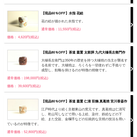
【現品60％OFF】水指 花絵
花の絵が描かれた水指です。
通常価格：11,550円(税込)
価格： 4,620円(税込)
【現品80％OFF】茶道 蓋置 太鼓胴 九代大樋長左衛門作
大樋長左衛門は350年の歴史を持つ大樋焼の当主が襲名す
る名前です。大樋焼は、ろくろを一切使わずに手捻りで
成型し、飴釉を掛けるのが特徴の焼物です。
通常価格：198,000円(税込)
価格： 39,600円(税込)
【現品80％OFF】茶道 蓋置 仁清 双鶴 真葛焼 宮川香斎作
江戸時代より続く京都東山の窯元です。真葛焼は仁清写
し、乾山写しなどで用いる上絵、染付、鉄絵などの下
絵、また交趾、金欄手などの伝統的な京焼の技法を用い
ているのが特徴です。
通常価格：52,800円(税込)