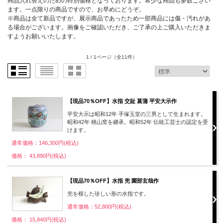
商品入れ替えのための特別価格となっております。希少な商品も多数ござい
ます。一点限りの商品ですので、お早めにどうぞ。
※商品は全て新品ですが、展示商品であったため一部商品には傷・汚れがあ
る場合がございます。画像をご確認いただき、ご了承の上ご購入いただきま
すようお願いいたします。
1 / 1ページ
（全11件）
【現品70％OFF】水指 交趾 菖蒲 平安大示作
平安大示は昭和12年 手塚玉堂の三男として生まれます。
昭和42年 桃山窯を継承。昭和52年 伝統工芸士の認定を受
けます。
通常価格：146,300円(税込)
価格： 43,890円(税込)
【現品70％OFF】水指 兜 園部玄哉作
兜を模した珍しい形の水指です。
通常価格：52,800円(税込)
価格： 15,840円(税込)