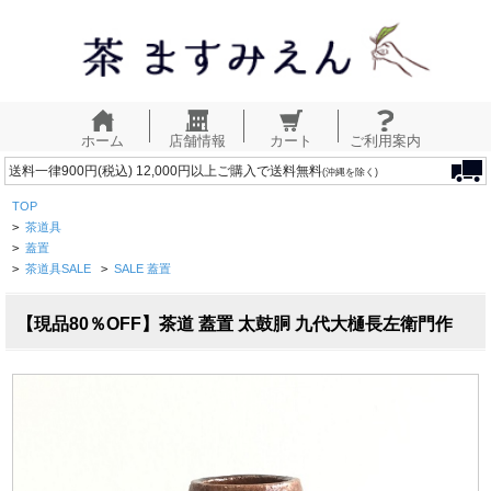
ホーム
店舗情報
カート
ご利用案内
送料一律900円(税込) 12,000円以上ご購入で送料無料
(沖縄を除く)
TOP
>
茶道具
>
蓋置
>
茶道具SALE
>
SALE 蓋置
【現品80％OFF】茶道 蓋置 太鼓胴 九代大樋長左衛門作