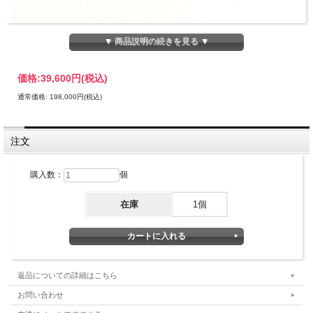
▼ 商品説明の続きを見る ▼
価格:
39,600円
(税込)
通常価格: 198,000円(税込)
注文
購入数：
個
大樋長左衛門は350年の歴史を持つ大樋焼の当主が襲名する名前
です。
在庫
1個
大樋焼は、ろくろを一切使わずに手捻りで成型し、飴釉を掛ける
のが特徴の焼物です。
返品についての詳細はこちら
お問い合わせ