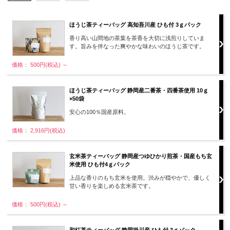
ほうじ茶ティーバッグ 高知吾川産 ひも付 3ｇパック
香り高い山間地の茶葉を茶香を大切に浅煎りしていま
す。旨みを伴なった爽やかな味わいのほうじ茶です。
価格： 500円(税込)
～
ほうじ茶ティーバッグ 静岡産二番茶・四番茶使用 10ｇ
×50袋
安心の100％国産原料。
価格： 2,916円(税込)
玄米茶ティーバッグ 静岡産つゆひかり煎茶・国産もち玄
米使用 ひも付4ｇパック
上品な香りのもち玄米を使用。渋みが穏やかで、優しく
甘い香りを楽しめる玄米茶です。
価格： 500円(税込)
～