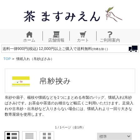
ホーム
店舗情報
カート
ご利用案内
送料一律900円(税込) 12,000円以上ご購入で送料無料
(沖縄を除く)
TOP
>
懐紙入れ（帛紗ばさみ）
帛紗や扇子、楊枝や懐紙などを1つにまとめる布製のバッグ、懐紙入れ(帛紗
ばさみ)です。お茶会や茶道のお稽古など幅広くご利用いただけます。足袋入
れや古帛紗・出帛紗など入りきらない場合には、懐紙入れより一回り大きな
数寄屋袋を使用します。
1 / 1ページ
（全1件）