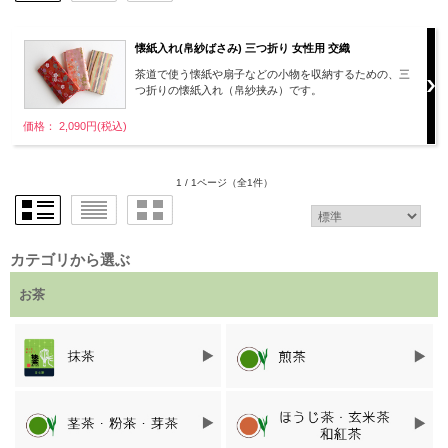
懐紙入れ(帛紗ばさみ) 三つ折り 女性用 交織
茶道で使う懐紙や扇子などの小物を収納するための、三
つ折りの懐紙入れ（帛紗挟み）です。
価格： 2,090円(税込)
1 / 1ページ
（全1件）
カテゴリから選ぶ
お茶