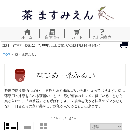
ホーム
店舗情報
カート
ご利用案内
送料一律900円(税込) 12,000円以上ご購入で送料無料
(沖縄を除く)
TOP
>
棗・抹茶ふるい
茶道で使う棗(なつめ)と、抹茶を漉す抹茶ふるいを取り扱っております。棗は
薄茶用の抹茶を入れる茶器のことで、形が植物のナツメに似ていることから
棗と言われ、「薄茶器」とも呼ばれます。抹茶篩を使うと抹茶のダマがなく
なり、口当たりの良い美味しい抹茶を点てることが出来ます。
1 / 1ページ
（全3件）