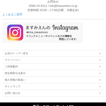
お問合せ
清潔に保つことができます。
0586-24-5411 / info@masumien.co.jp
ブリキ素材の缶だと、洗えない上に、静電気が起きやすいです。
営業時間 10:00～17:00(日曜、月曜定休)
一方ステンレスは素材の特性上、静電気が起きにくいので、扱い
よくあるご質問
が簡単です。
使用方法
お店のトップへ戻る
マイページへ
ご利用案内
特定商取引法表示
個人情報の取扱い
1.網を缶にセットし、ふるい金具を網の中に入れ
ます。
サイトマップ
お問い合わせ