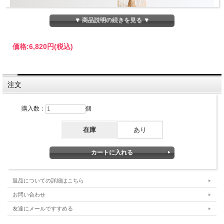
▼ 商品説明の続きを見る ▼
価格:
6,820円
(税込)
注文
購入数：
個
在庫
あり
ダマを失くし、サラサラの抹茶にします
ダマがある抹茶をそのまま点ててしまうと、点てるのがどんなに
上手な方でも、たいていはダマが残ってしまいます。
ダマが残ったままの抹茶は、口当たりが悪く、泡立ちも悪いです
し、見た目にも美しくありません。
返品についての詳細はこちら
お問い合わせ
点てる前にひと手間、抹茶をふるいにかけてから点てましょう。
このひと手間が美味しさの秘訣です。
友達にメールですすめる