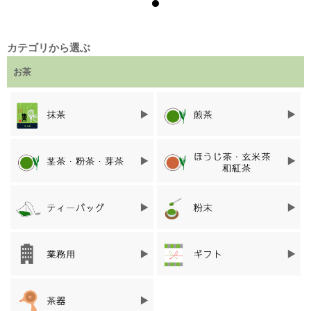
さらに、抹茶は微粉末であることから、揺すった時に起こるわず
かな振動で、抹茶同士がくっついて、固まってしまいます。
抹茶を運ぶ時にも、ダマを作ってしまっているのです。
カテゴリから選ぶ
また、抹茶は湿気を嫌います。
お茶
真夏や長期間使わない時は、冷蔵庫で保管することが多いと思い
ます。
冷蔵庫から出して、常温に戻らないまま袋や缶を開けてしまう
と、温度差で結露が起き、一気に抹茶が湿気を吸収して固まって
しまいます。
冷蔵庫から出した抹茶は、必ず常温に戻ってから、開封しましょ
う。
梅雨の時期など、湿度の高い季節もしっかり密閉できる容器に入
れるなど、保管には気を付けましょう。
ダマのないサラサラな抹茶で、いつでも美味しい抹茶をいただき
たいですね。