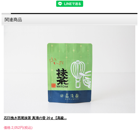
関連商品
抹茶のダマの原因は、「静電気」「振動」「湿気」
抹茶は低温低湿の状態で石臼によって引き上げるため、静電気を
帯びやすく、細かく挽き上げれば上げるほど、ダマになりやすく
石臼挽き西尾抹茶 真清の昔 20ｇ【高級...
なります。
価格:2,052円(税込)
静電気の起きやすい乾燥した時期は特に注意が必要です。