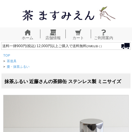
ホーム
店舗情報
カート
ご利用案内
送料一律900円(税込) 12,000円以上ご購入で送料無料
(沖縄を除く)
TOP
>
茶道具
>
棗・抹茶ふるい
抹茶ふるい 近藤さんの茶篩缶 ステンレス製 ミニサイズ