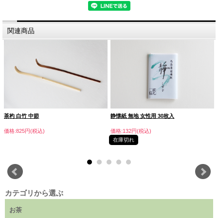
関連商品
経済産業大臣認定伝統工芸士 竹筌堂の高山茶筅 100本立
全国唯一の茶筅の里、奈良県生駒の高山で「一子相伝」伝統ある
技法を受け継ぎ500年。
親から子へ代々技術を継承し、歴史ある高山茶筅を作り続けてい
ます。
奈良県生駒市が、茶筅の国内生産の90％以上を占めています。
ほぼ小刀と指先だけを使い、1本1本丁寧に職人の手作業で作り出
される高山茶筅は、職人の技が凝縮された、まさに芸術作品で
茶杓 白竹 中節
静懐紙 無地 女性用 30枚入
す。
価格:825円(税込)
価格:132円(税込)
在庫切れ
カテゴリから選ぶ
お茶