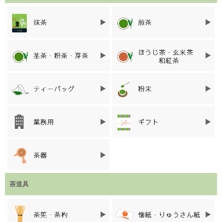
高山茶筅の伝統技術 味削り
高山茶筅 100本立は、淡竹（はちく）と言う竹を、小刀一本と指
先で割いたり削ったりとたくさんの工程を経て仕上げられます。
中でも最も技術が必要な工程が「味削り」です。
茶筅の穂先が、先に行くほど薄くなるように削っていきます。
茶の味は味削りによって変わると言われるほど、最も難しい工程
です。
薄く削られた穂先は、海外製の茶筅のヤスリで削られたものとは
違い、折れにくいです。
外国製の茶筅の流れ作業ではない、茶筅師が1本1本竹の状態を見
て、点てる人の思いを考えながら製作された日本製茶筅。
茶道具
そんな茶筅で点てられたお抹茶は、格別に美味しいことでしょ
う。