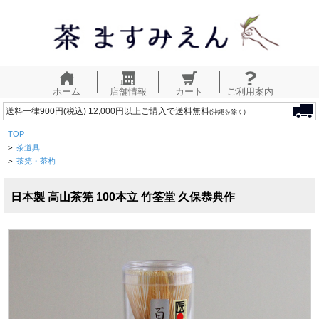
ホーム
店舗情報
カート
ご利用案内
送料一律900円(税込) 12,000円以上ご購入で送料無料
(沖縄を除く)
TOP
>
茶道具
>
茶筅・茶杓
日本製 高山茶筅 100本立 竹筌堂 久保恭典作