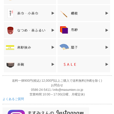
茶筅の竹の種類と本数
送料一律900円(税込) 12,000円以上ご購入で送料無料(沖縄を除く)
お問合せ
茶筅は、抹茶を点てる時に必ず必要な竹製の茶道具です。
0586-24-5411 / info@masumien.co.jp
茶碗の中で、抹茶とお湯をかき混ぜるために使います。
営業時間 10:00～17:00(日曜、月曜定休)
よくあるご質問
竹の種類は何種類かありますが、いちばん一般的なのは淡竹で
す。※淡竹とは白竹のこと。