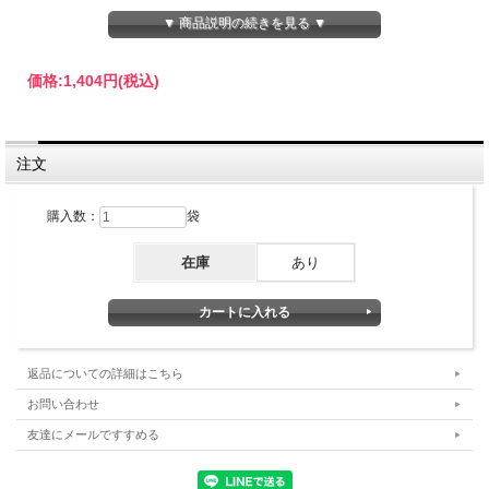
▼ 商品説明の続きを見る ▼
価格:
1,404円
(税込)
注文
鹿児島県知覧産のゆたかみどり品種の煎茶です。
購入数：
袋
『知覧茶ゆたかみどりは、香りゆたか コクゆたか。』
なんといっても深いコクと共に押し寄せる、甘く強い香りが売
在庫
あり
り。
ゆたかみどり品種の強火に耐えられるという特性を生かし、茶香
を大切にした強火仕上げで、個性的な甘く強い香りを最大限に引
返品についての詳細はこちら
き出しています。
お問い合わせ
ゆたかみどりの茶葉のみが持つ、力強いフレーバーが楽しめま
友達にメールですすめる
す。