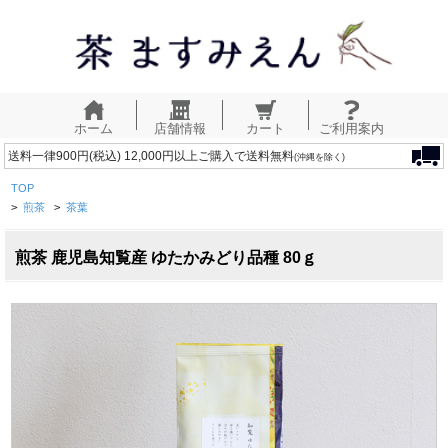
ホーム
店舗情報
カート
ご利用案内
送料一律900円(税込) 12,000円以上ご購入で送料無料
(沖縄を除く)
TOP
>
煎茶
>
茶葉
煎茶 鹿児島知覧産 ゆたかみどり品種 80ｇ