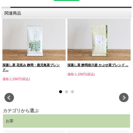
関連商品
深蒸し茶 花笑み 静岡・鹿児島茶ブレン
深蒸し茶 静岡掛川産 かぶせ茶ブレンド ...
ド...
価格:1,188円(税込)
価格:1,296円(税込)
知覧におけるお茶の栽培は鹿児島県内でも早く、明治初期に町北
部山間地の手蓑地区で始まり、今では国内でも有数のお茶の産地
となっています。
カテゴリから選ぶ
温暖で日照条件に恵まれ、桜島の火山灰により肥沃な南九州の地
の利は、茶の栽培に適しています。加えて町をあげての茶の生産
お茶
推進により良質の茶葉が育まれています。