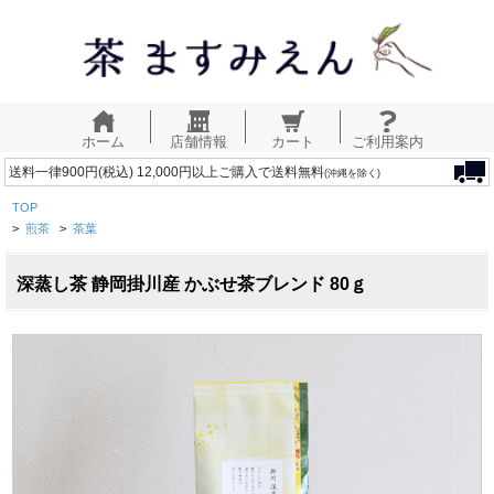
ホーム
店舗情報
カート
ご利用案内
送料一律900円(税込) 12,000円以上ご購入で送料無料
(沖縄を除く)
TOP
>
煎茶
>
茶葉
深蒸し茶 静岡掛川産 かぶせ茶ブレンド 80ｇ