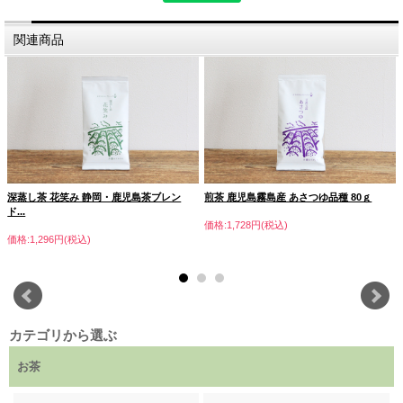
関連商品
深蒸し茶 花笑み 静岡・鹿児島茶ブレン
煎茶 鹿児島霧島産 あさつゆ品種 80ｇ
ド...
価格:1,728円(税込)
価格:1,296円(税込)
長寿の里『掛川』
長寿の里といわれる、静岡県掛川市の特産になっている深蒸し煎
茶は、渋みが押さえられたマイルドな口あたりと、濃厚で鮮やか
カテゴリから選ぶ
な緑色をしているのが特徴です。
お茶
掛川のお茶畑の多くが、なだらかな丘にあり、日差しをたっぷり
と浴びるため、カテキンを多く含んだ渋いお茶になってしまいま