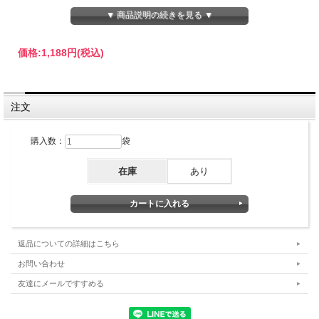
▼ 商品説明の続きを見る ▼
価格:
1,188円
(税込)
注文
掛川の篤農家さんが愛情たっぷりに育てました。
購入数：
袋
強火仕上げの香ばしい深蒸し茶と、甘く穏やかな香りが広がる希
少な深蒸し製法のかぶせ茶をブレンド。
在庫
あり
真清園オリジナル、ここだけにしかない味わいの掛川深蒸し茶で
す。
深蒸し茶の特徴である渋味の少ない、まろやかな味わいに、火香
返品についての詳細はこちら
のほのかな甘い香りがのどの奥から立ち昇ります。
お問い合わせ
友達にメールですすめる
鮮やかなグリーン色がきれいで、冷茶にするのもお勧めです。