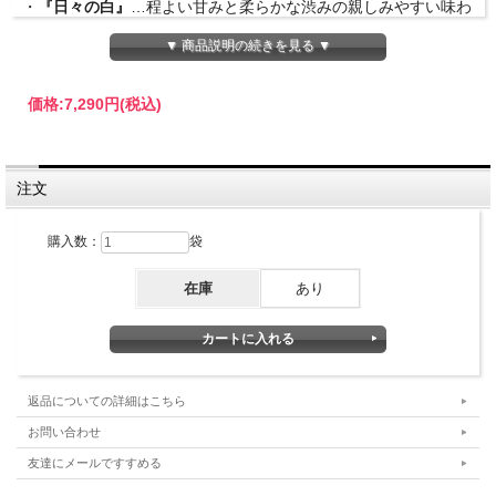
・
『日々の白』
…程よい甘みと柔らかな渋みの親しみやすい味わ
い
▼ 商品説明の続きを見る ▼
・
『尾州みどり』
…渋みと抹茶らしいほろ苦さがシャキッと頭を
リフレッシュ
・
『徳用抹茶』
…料理やお菓子作りにおすすめ
価格:
7,290円
(税込)
日常使い。おやつの時間に 『日々の白』
注文
豊かな旨みの中に、程よい甘みと柔らかな渋み。
旨み・甘み・渋みのバランスが良い『日々の白』は、飽きのこな
購入数：
袋
い親しみやすい味わいです。
普段から抹茶を飲み慣れていない方にもおすすめです。迷った時
在庫
あり
には、まずは『日々の白』からお試しください。
和菓子・洋菓子、どんなお菓子にも合う、オールマイティーな抹
茶です。
毎日のお茶時間にどうぞ。
返品についての詳細はこちら
お問い合わせ
友達にメールですすめる