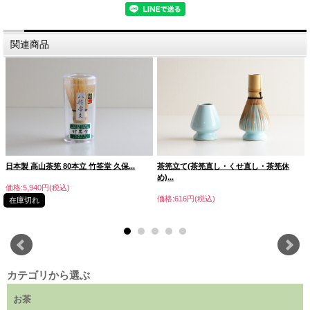
関連商品
抹茶生産量日本一 西尾抹茶
日本製 高山茶筅 80本立 竹筌堂 久保...
茶筅立て(茶筅直し・くせ直し・茶筅休
め)...
西尾の抹茶とは、愛知県東部に位置する西尾市とその周辺地域で
価格:5,940円(税込)
生産された茶葉を、同地域において碾茶（てんちゃ）加工・仕上
価格:616円(税込)
在庫切れ
げ精製し、茶臼挽きした抹茶のことで、深い味わい・豊かな香
り・鮮やかな緑が特徴です。
2009年に特許庁より、地域ブランドとして認定されています。
西尾の抹茶は全国生産量の3割を占めており、碾茶の品評会など
で数々の賞を受賞しています。
カテゴリから選ぶ
※碾茶とは抹茶の原料となるお茶のこと。
お茶