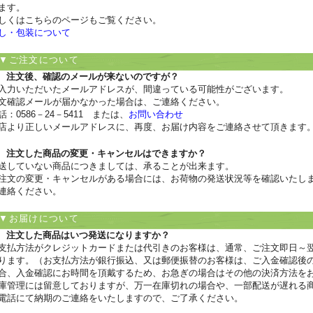
ます。
しくはこちらのページもご覧ください。
し・包装について
▼ご注文について
 注文後、確認のメールが来ないのですが？
入力いただいたメールアドレスが、間違っている可能性がございます。
文確認メールが届かなかった場合は、ご連絡ください。
話：0586－24－5411 または、
お問い合わせ
店より正しいメールアドレスに、再度、お届け内容をご連絡させて頂きます
 注文した商品の変更・キャンセルはできますか？
送していない商品につきましては、承ることが出来ます。
注文の変更・キャンセルがある場合には、お荷物の発送状況等を確認いたし
連絡ください。
▼お届けについて
 注文した商品はいつ発送になりますか？
支払方法がクレジットカードまたは代引きのお客様は、通常、ご注文即日～
ります。（お支払方法が銀行振込、又は郵便振替のお客様は、ご入金確認後
合、入金確認にお時間を頂戴するため、お急ぎの場合はその他の決済方法を
庫管理には留意しておりますが、万一在庫切れの場合や、一部配送が遅れる商品
電話にて納期のご連絡をいたしますので、ご了承ください。