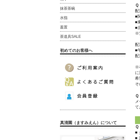
Ｑ
抹茶茶碗
配
■
水指
■
蓋置
■
※
茶道具SALE
配
■
初めてのお客様へ
配
※
に
希
そ
Ｑ
メ
て
▼
真清園（ますみえん）について
Ｑ
■
■