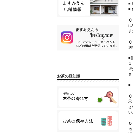
■
■
Ｑ
は
ま
Ｑ
送
■
１
※
さ
お茶の豆知識
■
Ｑ
承
さ
い
Ｑ
送