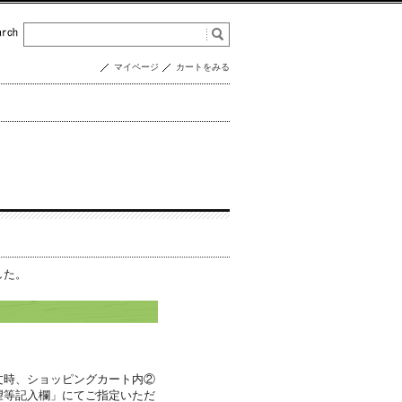
マイページ
カートをみる
した。
文時、ショッピングカート内②
望等記入欄」にてご指定いただ