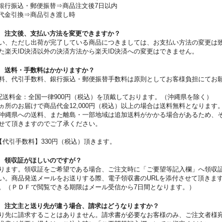
 銀行振込・郵便振替⇒商品注文後7日以内
 代金引換⇒商品引き渡し時
 注文後、支払い方法を変更できますか？
い、ただし出荷が完了している商品につきましては、お支払い方法の変更は
た楽天ID決済以外の決済方法から楽天ID決済への変更はできません。
 送料・手数料はかかりますか？
料、代引手数料、銀行振込・郵便振替手数料は原則としてお客様負担にてお
配送料金：全国一律900円（税込）を頂戴しております。（沖縄県を除く）
ヵ所のお届けで商品代金12,000円（税込）以上の場合は送料無料となります
沖縄県への送料、また離島・一部地域は追加送料がかかる場合があるため、
せて頂きますのでご了承ください。
【代引手数料】330円（税込）頂きます。
 領収証がほしいのですが？
ります。領収証をご希望である場合、ご注文時に「ご要望等記入欄」へ領収
い。商品発送メールをお送りする際、電子領収書のURLを添付させて頂きま
。（ＰＤＦで閲覧できる期限はメール受信から7日間となります。）
 注文主と送り先が違う場合、請求はどうなりますか？
り先に請求することはありません。請求書が必要なお客様のみ、ご注文者様