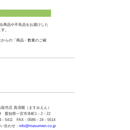
る商品や不良品をお届けした
ます。
社からの「商品・数量のご確
具販売店 真清園（ますみえん）
59 愛知県一宮市本町1－2－22
4－5411 FAX：0586－24－5514
問い合わせ：
info@masumien.co.jp