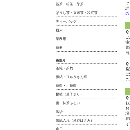
け
茎茶・粉茶・芽茶
詳
ほうじ茶・玄米茶・和紅茶
の
ティーバッグ
粉末
Ｑ
ご
業務用
注
電
茶器
当
茶道具
Ｑ
茶筅・茶杓
発
ご
懐紙・りゅうさん紙
ご
茶巾・小茶巾
楊枝（菓子切り）
Ｑ
お
棗・抹茶ふるい
お
帛紗
場
在
懐紙入れ（帛紗ばさみ）
は
扇子