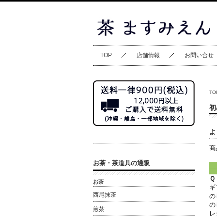
TOP
店舗情報
お問い合せ
TO
初
よ
商
お茶・茶道具の通販
▼
Ｑ
お茶
ギ
西尾抹茶
の
の
煎茶
レ