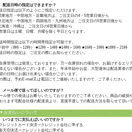
 配送日時の指定はできますか？
送日指定は以下のようにご指定いただけます。
関東地方・中部地方・近畿地方は、ご注文日の4・5営業日後から
東北地方・中国地方・四国地方・九州地方は、ご注文日の5営業日後から
北海道・沖縄は、ご注文日の6営業日後から
営業日は土曜、日曜、月曜を除く平日となります。
送時間指定は以下の時間帯指定が可能です。
午前中（8時～12時） ■12時～14時 ■14時～16時 ■16時～18時 ■18時～21時
送日時の指定は、ご注文の際にお知らせください。
在庫管理には留意しておりますが、万一在庫切れの場合や、お届けするエリ
添えない場合がございます。また、年末年始やお盆、大型連休は配送業者の
望の日時にお届け出来ない場合がございます。
の際は、予めE-mail又は電話にてご連絡いたしますので、ご了承ください。
 メール便で送ってほしいのですが？
ール便での発送はお断りいたしておりますのでご了承ください。商品の破損
おります宅配会社様の配達員より、直接手渡しでの配送方法を取らせて頂い
お支払いについて
 いつまでに支払えばいいのですか？
 クレジットカード決済⇒クレジット会社に準ずる
 楽天ID決済⇒クレジット会社に準ずる