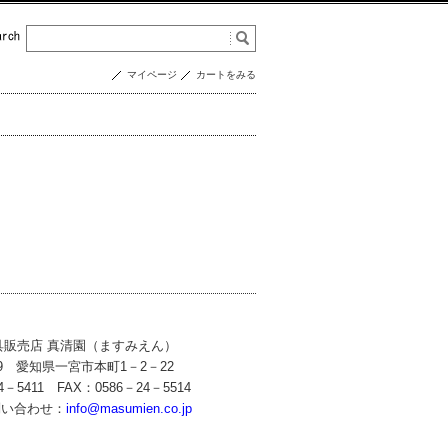
マイページ
カートをみる
具販売店 真清園（ますみえん）
59 愛知県一宮市本町1－2－22
4－5411 FAX：0586－24－5514
問い合わせ：
info@masumien.co.jp