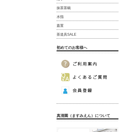
抹茶茶碗
水指
蓋置
茶道具SALE
初めてのお客様へ
真清園（ますみえん）について