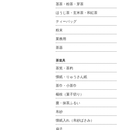
茎茶・粉茶・芽茶
ほうじ茶・玄米茶・和紅茶
ティーバッグ
粉末
業務用
茶器
茶道具
茶筅・茶杓
懐紙・りゅうさん紙
茶巾・小茶巾
楊枝（菓子切り）
棗・抹茶ふるい
帛紗
懐紙入れ（帛紗ばさみ）
扇子