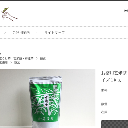
ご利用案内
サイトマップ
P
ほうじ茶・玄米茶・和紅茶
茶葉
業務用
茶葉
お徳用玄米茶
イズ 1ｋｇ
価格:
数量:
在庫: