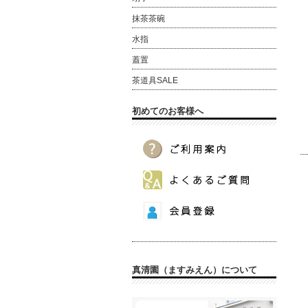
抹茶茶碗
水指
蓋置
茶道具SALE
初めてのお客様へ
真清園（ますみえん）について