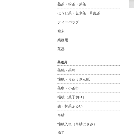
茎茶・粉茶・芽茶
ほうじ茶・玄米茶・和紅茶
ティーバッグ
粉末
業務用
茶器
茶道具
茶筅・茶杓
懐紙・りゅうさん紙
茶巾・小茶巾
楊枝（菓子切り）
棗・抹茶ふるい
帛紗
懐紙入れ（帛紗ばさみ）
扇子