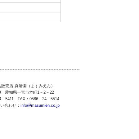
具販売店 真清園（ますみえん）
59 愛知県一宮市本町1－2－22
4－5411 FAX：0586－24－5514
問い合わせ：
info@masumien.co.jp