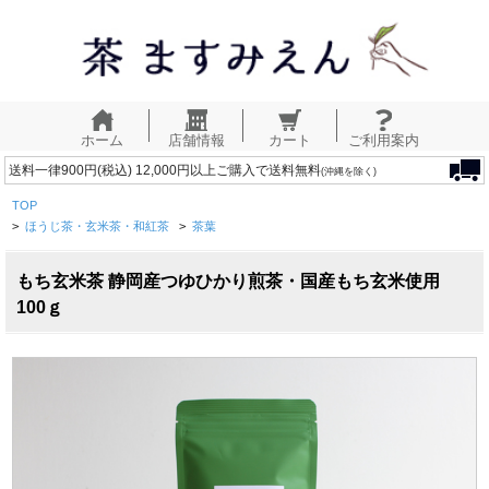
ホーム
店舗情報
カート
ご利用案内
送料一律900円(税込) 12,000円以上ご購入で送料無料
(沖縄を除く)
TOP
>
ほうじ茶・玄米茶・和紅茶
>
茶葉
もち玄米茶 静岡産つゆひかり煎茶・国産もち玄米使用
100ｇ