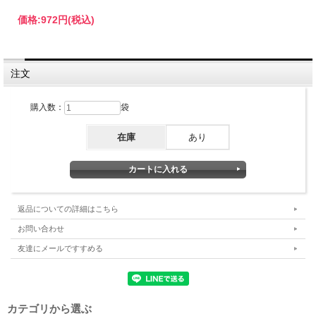
名称
玄米茶
価格:
972円
(税込)
原材料名
緑茶（国産）、炒り玄米
内容量
100ｇ
注文
賞味期限
製造年月日より1年
保存方法
高温・多湿を避け移り香にご注意下さい。
購入数：
袋
在庫
あり
返品についての詳細はこちら
お問い合わせ
友達にメールですすめる
カテゴリから選ぶ